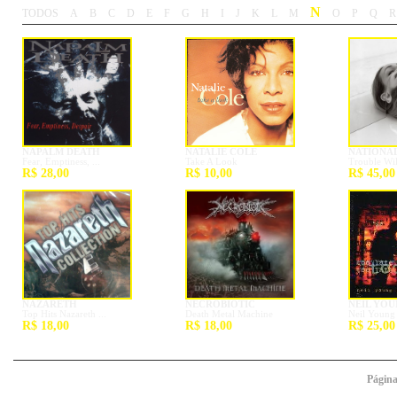
N
TODOS
A
B
C
D
E
F
G
H
I
J
K
L
M
O
P
Q
R
-
-
-
-
-
-
-
-
-
-
-
-
-
-
-
-
-
-
NAPALM DEATH
NATALIE COLE
NATIONA
Fear, Emptiness, ...
Take A Look
Trouble Wi
R$ 28,00
R$ 10,00
R$ 45,00
NAZARETH
NECROBIOTIC
NEIL YO
Top Hits Nazareth ...
Death Metal Machine
Neil Young 
R$ 18,00
R$ 18,00
R$ 25,00
Págin