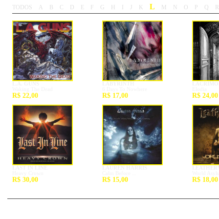
L
TODOS
A
B
C
D
E
F
G
H
I
J
K
M
N
O
P
Q
R
-
-
-
-
-
-
-
-
-
-
-
-
-
-
-
-
-
-
L.A. GUNS
LABYRINTH
LACRIMO
Waking The Dead
6 Days To Nowhere
Elodia
R$ 22,00
R$ 17,00
R$ 24,00
LAST IN LINE
LAUREN HARRIS
LEATHER
Heavy Crown
Calm Before ...
World Asyl
R$ 30,00
R$ 15,00
R$ 18,00