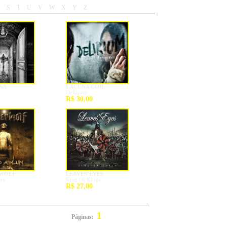
S
T
U
V
W
X
Y
Z
-
-
-
-
-
-
-
-
SA
LACUNA COIL
Delirium
R$ 30,00
WOLF
LEAVES`EYES
um
King Of Kings
R$ 27,00
1
Páginas:
2
3
4
5
6
Próxima