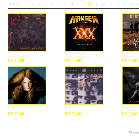
K
TODOS
A
B
C
D
E
F
G
H
I
J
L
M
N
O
P
Q
R
-
-
-
-
-
-
-
-
-
-
-
-
-
-
-
-
-
-
K2
KAI HANSEN
KANSAS
Black Garden
Hansen & Friends - Three ...
Miracles Out
R$ 28,00
R$ 30,00
R$ 45,00
KARI RUESLATTEN
KARNAK
KATAKLY
Time To Tell
(Karnak)
Of Ghosts 
R$ 20,00
R$ 35,00
R$ 30,00
Págin