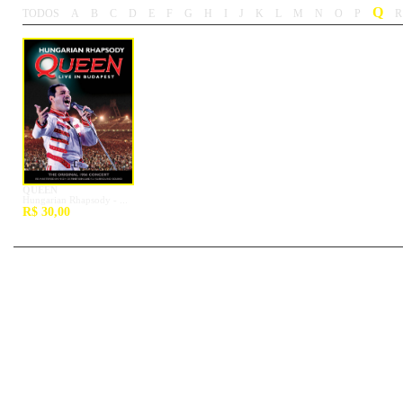
Q
TODOS
A
B
C
D
E
F
G
H
I
J
K
L
M
N
O
P
R
-
-
-
-
-
-
-
-
-
-
-
-
-
-
-
-
-
-
QUEEN
Hungarian Rhapsody - ...
R$ 30,00