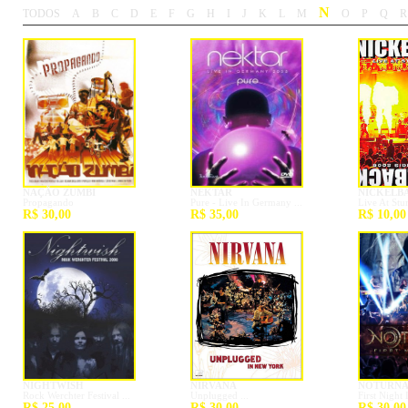
N
TODOS
A
B
C
D
E
F
G
H
I
J
K
L
M
O
P
Q
R
-
-
-
-
-
-
-
-
-
-
-
-
-
-
-
-
-
-
NAÇÃO ZUMBI
NEKTAR
NICKELB
Propagando
Pure - Live In Germany ...
Live At Stu
R$ 30,00
R$ 35,00
R$ 10,00
NIGHTWISH
NIRVANA
NOTURNA
Rock Werchter Festival ...
Unplugged ...
First Night 
R$ 25,00
R$ 30,00
R$ 30,00