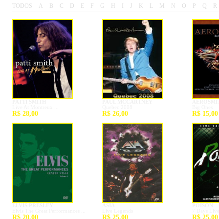
TODOS
A
B
C
D
E
F
G
H
I
J
K
L
M
N
O
P
Q
R
-
-
-
-
-
-
-
-
-
-
-
-
-
-
-
-
-
-
PATTI SMITH
PAUL MCCARTNEY
AEROSMI
Live At Montreux ...
Quebec 2008
Big Ones
R$ 28,00
R$ 26,00
R$ 15,00
ELVIS PRESLEY
ASIA
POISON
Elvis The Great Performances ...
Live Legends
7 Days Liv
R$ 20,00
R$ 25,00
R$ 25,00